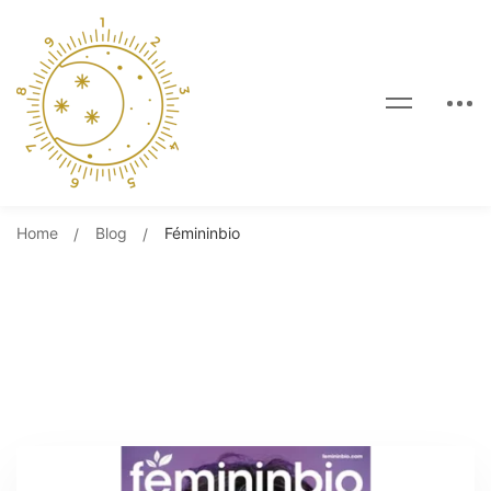
Home
Blog
Fémininbio
Tag: Fémininbio